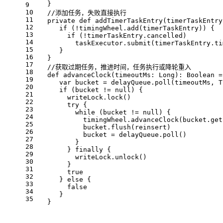
   }
9
10
//添加任务，失败直接执行
11
private
def
addTimerTaskEntry
(timerTaskEntry
12
if
 (!timingWheel.add(timerTaskEntry)) {
13
if
 (!timerTaskEntry.cancelled)
14
          taskExecutor.submit(timerTaskEntry.ti
15
      }
16
   }
17
//获取过期任务，推进时间，任务执行或降轮重入
18
def
advanceClock
(timeoutMs: 
Long
): 
Boolean
 =
19
var
 bucket = delayQueue.poll(timeoutMs, 
T
20
if
 (bucket != 
null
) {
21
        writeLock.lock()
22
try
 {
23
while
 (bucket != 
null
) {
24
            timingWheel.advanceClock(bucket.get
25
            bucket.flush(reinsert)
26
            bucket = delayQueue.poll()
27
          }
28
        } 
finally
 {
29
          writeLock.unlock()
30
        }
31
true
32
      } 
else
 {
33
false
34
      }
35
   }