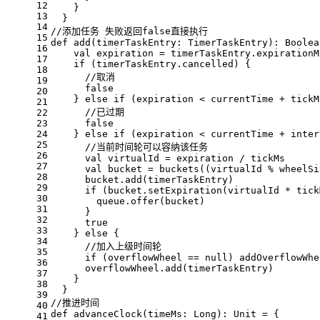
12
    }
13
  }
14
//添加任务 失败返回false直接执行
15
def
add
(timerTaskEntry: 
TimerTaskEntry
): 
Boolea
16
val
 expiration = timerTaskEntry.expirationM
17
if
 (timerTaskEntry.cancelled) {
18
//取消
19
false
20
    } 
else
if
 (expiration < currentTime + tickM
21
//已过期
22
23
false
24
    } 
else
if
 (expiration < currentTime + inter
25
//当前时间轮可以容纳该任务
26
val
 virtualId = expiration / tickMs
27
val
 bucket = buckets((virtualId % wheelSi
28
      bucket.add(timerTaskEntry)
29
if
 (bucket.setExpiration(virtualId * tick
30
        queue.offer(bucket)
31
      }
32
true
33
    } 
else
 {
34
//加入上级时间轮
35
if
 (overflowWheel == 
null
) addOverflowWhe
36
      overflowWheel.add(timerTaskEntry)
37
    }
38
  }
39
//推进时间
40
def
advanceClock
(timeMs: 
Long
): 
Unit
 = {
41