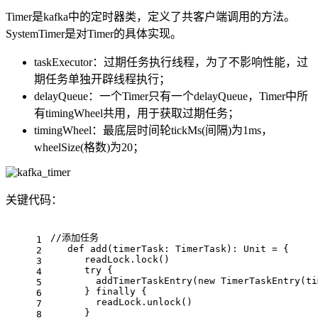
Timer是kafka中的定时器类，定义了共客户端调用的方法。
SystemTimer是对Timer的具体实现。
taskExecutor：过期任务执行线程，为了不影响性能，过
期任务单独开辟线程执行；
delayQueue：一个Timer只有一个delayQueue，Timer中所
有timingWheel共用，用于获取过期任务；
timingWheel：最底层时间轮tickMs(间隔)为1ms，
wheelSize(格数)为20；
关键代码：
//添加任务
1
def
add
(timerTask: 
TimerTask
): 
Unit
 = {
2
      readLock.lock()
3
try
 {
4
        addTimerTaskEntry(
new
TimerTaskEntry
(ti
5
      } 
finally
 {
6
        readLock.unlock()
7
      }
8