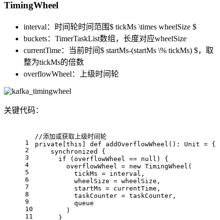
TimingWheel
interval：时间轮时间范围$ tickMs \times wheelSize $
buckets：TimerTaskList数组，长度对应wheelSize
currentTime：当前时间$ startMs-(startMs \% tickMs) $，取
整为tickMs的倍数
overflowWheel：上级时间轮
关键代码：
//添加或获取上级时间轮
1
private
[
this
] 
def
addOverflowWheel
(): 
Unit
 = {
2
    synchronized {
3
if
 (overflowWheel == 
null
) {
4
        overflowWheel = 
new
TimingWheel
(
5
          tickMs = interval,
6
          wheelSize = wheelSize,
7
          startMs = currentTime,
8
          taskCounter = taskCounter,
9
          queue
10
        )
11
      }