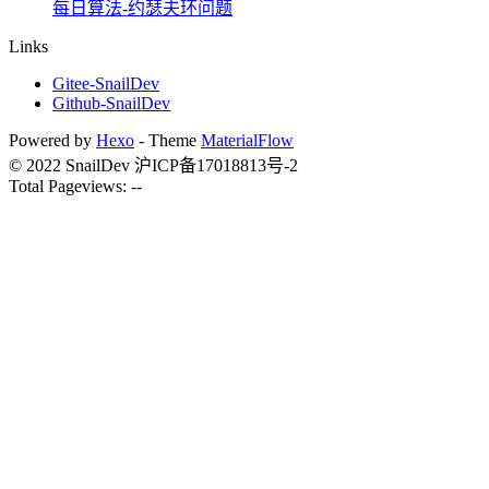
每日算法-约瑟夫环问题
Links
Gitee-SnailDev
Github-SnailDev
Powered by
Hexo
- Theme
MaterialFlow
©
2022
SnailDev
沪ICP备17018813号-2
Total Pageviews:
--