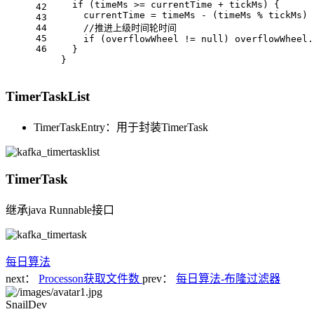
if
 (timeMs >= currentTime + tickMs) {
42
      currentTime = timeMs - (timeMs % tickMs)
43
44
//推进上级时间轮时间
45
if
 (overflowWheel != 
null
) overflowWheel.
46
    }
  }
TimerTaskList
TimerTaskEntry：用于封装TimerTask
TimerTask
继承java Runnable接口
每日算法
next：
Processon获取文件数
prev：
每日算法-布隆过滤器
SnailDev