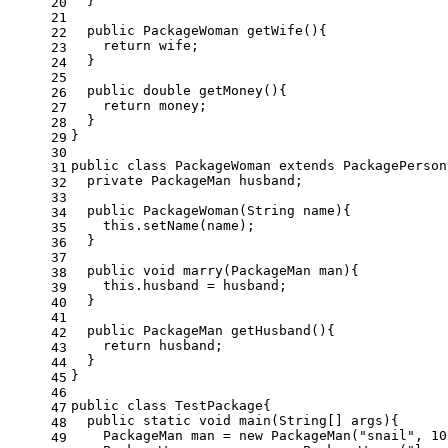
  }
20
21
public
 PackageWoman 
getWife
()
{
22
return
 wife;
23
  }
24
25
public
double
getMoney
()
{
26
return
 money;
27
  }
28
}
29
30
public
class
PackageWoman
extends
PackagePerson
31
private
 PackageMan husband;
32
33
public
PackageWoman
(String name)
{
34
this
.setName(name);
35
  }
36
37
public
void
marry
(PackageMan man)
{
38
this
.husband = husband;
39
  }
40
41
public
 PackageMan 
getHusband
()
{
42
return
 husband;
43
  }
44
}
45
46
public
class
TestPackage
{
47
public
static
void
main
(String[] args)
{
48
    PackageMan man = 
new
 PackageMan(
"snail"
, 
10
49