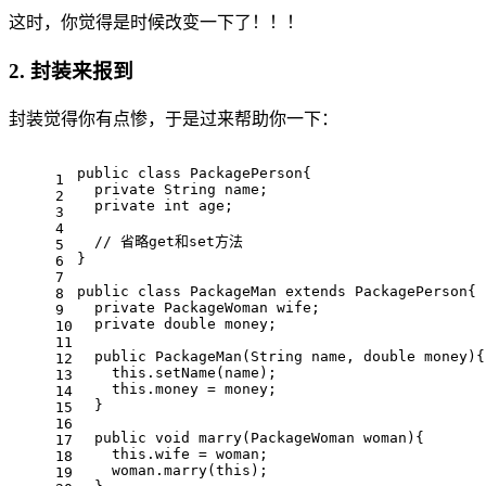
这时，你觉得是时候改变一下了！！！
2. 封装来报到
封装觉得你有点惨，于是过来帮助你一下：
public
class
PackagePerson
{
1
private
 String name;
2
private
int
 age;
3
4
// 省略get和set方法
5
}
6
7
public
class
PackageMan
extends
PackagePerson
{
8
private
 PackageWoman wife;
9
private
double
 money;
10
11
public
PackageMan
(String name, 
double
 money)
{
12
this
.setName(name);
13
this
.money = money;
14
  }
15
16
public
void
marry
(PackageWoman woman)
{
17
this
.wife = woman;
18
    woman.marry(
this
);
19