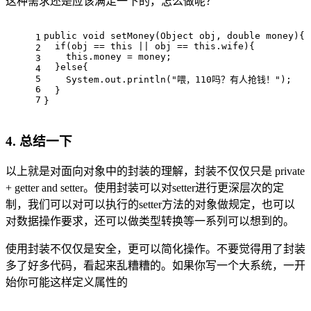
这种需求还是应该满足一下的，怎么做呢？
public
void
setMoney
(Object obj, 
double
 money)
{
1
if
(obj == 
this
 || obj == 
this
.wife){
2
this
.money = money;
3
  }
else
{
4
5
    System.out.println(
"喂，110吗？有人抢钱！"
);
6
  }
7
}
4. 总结一下
以上就是对面向对象中的封装的理解，封装不仅仅只是 private
+ getter and setter。使用封装可以对setter进行更深层次的定
制，我们可以对可以执行的setter方法的对象做规定，也可以
对数据操作要求，还可以做类型转换等一系列可以想到的。
使用封装不仅仅是安全，更可以简化操作。不要觉得用了封装
多了好多代码，看起来乱糟糟的。如果你写一个大系统，一开
始你可能这样定义属性的