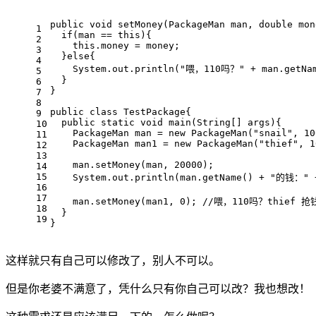
public
void
setMoney
(PackageMan man, 
double
 mon
1
if
(man == 
this
){
2
this
.money = money;
3
  }
else
{
4
    System.out.println(
"喂，110吗？"
 + man.getNa
5
  }
6
}
7
8
public
class
TestPackage
{
9
public
static
void
main
(String[] args)
{
10
    PackageMan man = 
new
 PackageMan(
"snail"
, 
10
11
    PackageMan man1 = 
new
 PackageMan(
"thief"
, 
1
12
13
    man.setMoney(man, 
20000
);
14
15
    System.out.println(man.getName() + 
"的钱："
 
16
17
    man.setMoney(man1, 
0
); 
//喂，110吗？thief 抢
18
  }
19
}
这样就只有自己可以修改了，别人不可以。
但是你老婆不满意了，凭什么只有你自己可以改？我也想改！