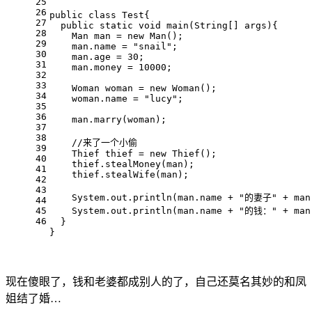
25
26
public
class
Test
{
27
public
static
void
main
(String[] args)
{
28
    Man man = 
new
 Man();
29
    man.name = 
"snail"
;
30
    man.age = 
30
;
31
    man.money = 
10000
;
32
33
    Woman woman = 
new
 Woman();
34
    woman.name = 
"lucy"
;
35
36
    man.marry(woman);
37
38
//来了一个小偷
39
    Thief thief = 
new
 Thief();
40
    thief.stealMoney(man);
41
    thief.stealWife(man);
42
43
    System.out.println(man.name + 
"的妻子"
 + man
44
45
    System.out.println(man.name + 
"的钱："
 + man
46
  }
}
现在傻眼了，钱和老婆都成别人的了，自己还莫名其妙的和凤
姐结了婚…