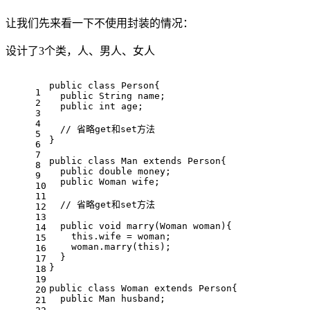
让我们先来看一下不使用封装的情况：
设计了3个类，人、男人、女人
public
class
Person
{
1
public
 String name;
2
public
int
 age;
3
4
// 省略get和set方法
5
}
6
7
public
class
Man
extends
Person
{
8
public
double
 money;
9
public
 Woman wife;
10
11
// 省略get和set方法
12
13
public
void
marry
(Woman woman)
{
14
this
.wife = woman;
15
    woman.marry(
this
);
16
  }
17
}
18
19
public
class
Woman
extends
Person
{
20
public
 Man husband;
21