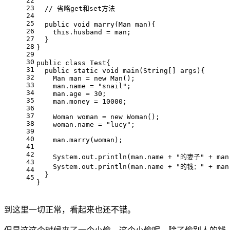
22
23
// 省略get和set方法
24
25
public
void
marry
(Man man)
{
26
this
.husband = man;
27
  }
28
}
29
30
public
class
Test
{
31
public
static
void
main
(String[] args)
{
32
    Man man = 
new
 Man();
33
    man.name = 
"snail"
;
34
    man.age = 
30
;
35
    man.money = 
10000
;
36
37
    Woman woman = 
new
 Woman();
38
    woman.name = 
"lucy"
;
39
40
    man.marry(woman);
41
42
    System.out.println(man.name + 
"的妻子"
 + man
43
    System.out.println(man.name + 
"的钱："
 + man
44
  }
45
}
到这里一切正常，看起来也还不错。