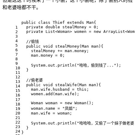
但是这这个时候来了一个小偷，这个小偷呢，除了偷别人的钱
和老婆啥都不干。
public
class
Thief
extends
Man
{
private
double
 stealMoney = 
0
;
1
private
 List<Woman> women = 
new
 ArrayList<Wom
2
3
4
//偷钱
5
public
void
stealMoney
(Man man)
{
6
    stealMoney += man.money;
7
    man.money = 
0
;
8
9
    System.out.println(
"哈哈，偷到钱了..."
);
10
  }
11
12
//偷老婆
13
public
void
stealWife
(Man man)
{
14
    man.wife.husband = 
this
;
15
    women.add(man.wife);
16
17
    Woman woman = 
new
 Woman();
18
    woman.name = 
"凤姐"
;
19
20
    man.wife = woman;
21
22
    System.out.println(
"哈哈哈，又偷了一个妹子做老婆.
23
  }
24
}