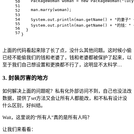
    PackageWoman woman = 
new
 PackageWoman(
"lucy
50
51
    man.marry(woman);
52
53
54
    System.out.println(man.getName() + 
"的妻子"
 
55
    System.out.println(man.getName() + 
"的钱："
 
56
  }
57
}
上面的代码看起来除了长了点，没什么其他问题。这时候小偷
已经不能偷我们的钱和老婆了，钱和老婆都被保护了起来，以
至于我们自己想设置和更换都不行了，这明显不太科学…
3. 封装厉害的地方
如何解决上面的问题呢？私有化外部访问不到，自己也没法改
数据，提供了set方法又会让所有人都能改，和不私有设计没
什么区别，好纠结。
Wait，这里说的“所有人”真的是所有人吗？
让我们来看看：